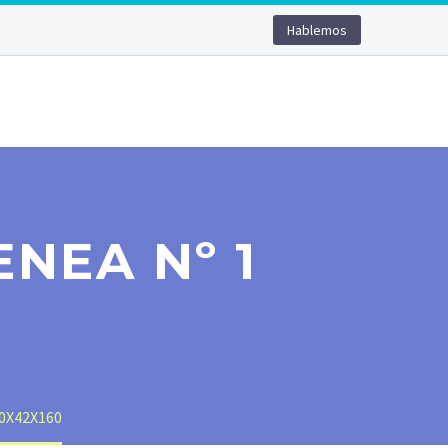
Hablemos
ENEA Nº 1
20X42X160