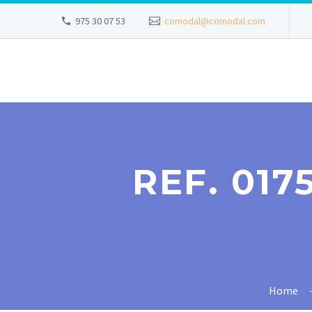
975 30 07 53
comodal@comodal.com
REF. 017
Home