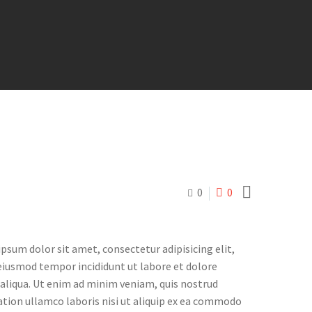

0
0
psum dolor sit amet, consectetur adipisicing elit,
eiusmod tempor incididunt ut labore et dolore
liqua. Ut enim ad minim veniam, quis nostrud
ation ullamco laboris nisi ut aliquip ex ea commodo