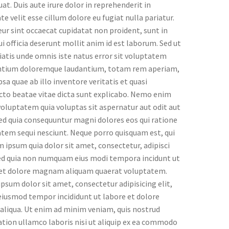
at. Duis aute irure dolor in reprehenderit in
te velit esse cillum dolore eu fugiat nulla pariatur.
ur sint occaecat cupidatat non proident, sunt in
ui officia deserunt mollit anim id est laborum. Sed ut
iatis unde omnis iste natus error sit voluptatem
ntium doloremque laudantium, totam rem aperiam,
psa quae ab illo inventore veritatis et quasi
cto beatae vitae dicta sunt explicabo. Nemo enim
oluptatem quia voluptas sit aspernatur aut odit aut
sed quia consequuntur magni dolores eos qui ratione
tem sequi nesciunt. Neque porro quisquam est, qui
 ipsum quia dolor sit amet, consectetur, adipisci
sed quia non numquam eius modi tempora incidunt ut
 et dolore magnam aliquam quaerat voluptatem.
psum dolor sit amet, consectetur adipisicing elit,
eiusmod tempor incididunt ut labore et dolore
liqua. Ut enim ad minim veniam, quis nostrud
ation ullamco laboris nisi ut aliquip ex ea commodo