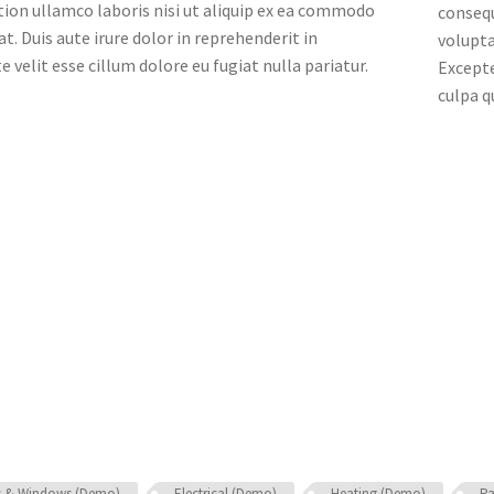
tion ullamco laboris nisi ut aliquip ex ea commodo
consequ
t. Duis aute irure dolor in reprehenderit in
volupta
e velit esse cillum dolore eu fugiat nulla pariatur.
Excepte
culpa q
Lorem ipsum dolor sit amet, consectetur adipisicin


eiusmod tempor incididunt ut labore et dolore ma
enim ad minim veniam, quis nostrud exercitation 
nisi ut.
s & Windows (Demo)
Electrical (Demo)
Heating (Demo)
Pa