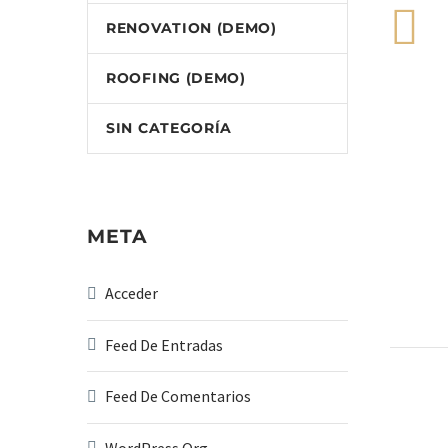
RENOVATION (DEMO)
ROOFING (DEMO)
SIN CATEGORÍA
META
Acceder
Renov
Lorem 
Feed De Entradas
velit 
09 Ene
sollic
Doors
Feed De Comentarios
auctor
Lorem 
nec sa
velit 
04 Ene
WordPress.org