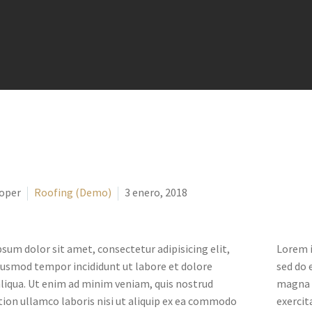
loper
Roofing (Demo)
3 enero, 2018
sum dolor sit amet, consectetur adipisicing elit,
Lorem i
iusmod tempor incididunt ut labore et dolore
sed do 
iqua. Ut enim ad minim veniam, quis nostrud
magna a
tion ullamco laboris nisi ut aliquip ex ea commodo
exercit