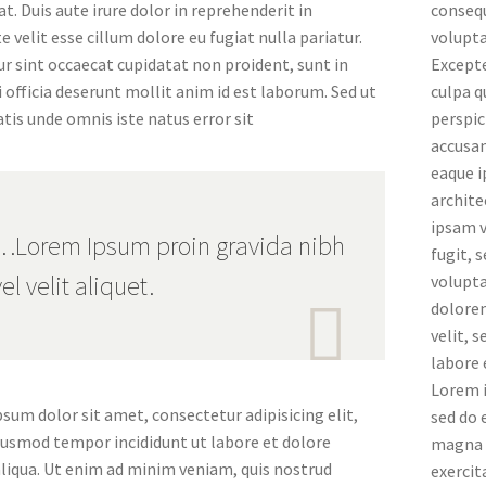
t. Duis aute irure dolor in reprehenderit in
consequ
e velit esse cillum dolore eu fugiat nulla pariatur.
volupta
r sint occaecat cupidatat non proident, sunt in
Excepte
i officia deserunt mollit anim id est laborum. Sed ut
culpa q
atis unde omnis iste natus error sit
perspic
accusa
eaque i
archite
ipsam v
…Lorem Ipsum proin gravida nibh
fugit, 
vel velit aliquet.
volupta

dolorem
velit, 
labore
Lorem i
sum dolor sit amet, consectetur adipisicing elit,
sed do 
iusmod tempor incididunt ut labore et dolore
magna a
iqua. Ut enim ad minim veniam, quis nostrud
exercit