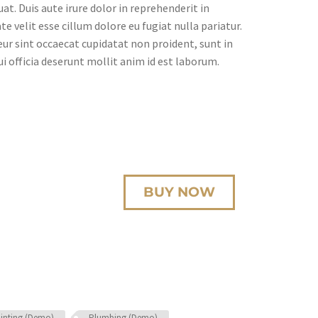
at. Duis aute irure dolor in reprehenderit in
te velit esse cillum dolore eu fugiat nulla pariatur.
ur sint occaecat cupidatat non proident, sunt in
ui officia deserunt mollit anim id est laborum.
g elit, sed do
gna aliqua. Ut
BUY NOW
ullamco laboris
inting (Demo)
Plumbing (Demo)