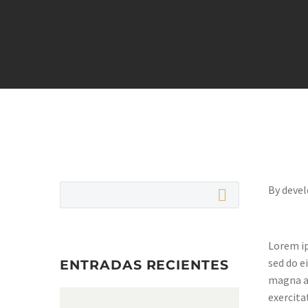
By deve
Lorem ip
sed do e
ENTRADAS RECIENTES
magna al
exercita