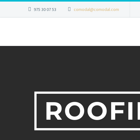
975 30 07 53
comodal@comodal.com
ROOFI